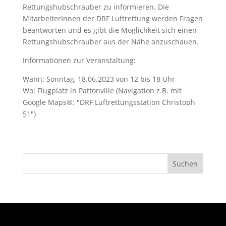
Rettungshubschrauber zu informieren. Die
MitarbeiterInnen der DRF Luftrettung werden Fragen
beantworten und es gibt die Möglichkeit sich einen
Rettungshubschrauber aus der Nähe anzuschauen.
Informationen zur Veranstaltung:
Wann: Sonntag, 18.06.2023 von 12 bis 18 Uhr
Wo: Flugplatz in Pattonville (Navigation z.B. mit
Google Maps®: "DRF Luftrettungsstation Christoph
51")
Suchen