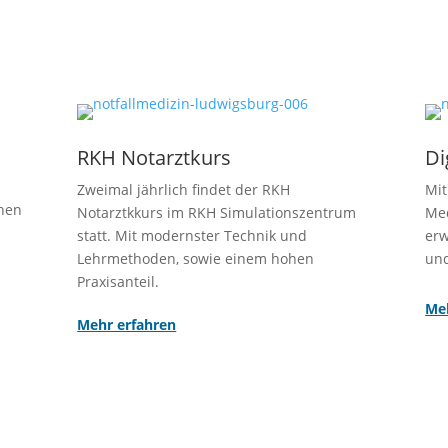
RKH Notarztkurs
Di
Zweimal jährlich findet der RKH
Mit
nnen
Notarztkkurs
im RKH Simulationszentrum
Me
statt. Mit modernster Technik und
erw
Lehrmethoden, sowie einem hohen
und
Praxisanteil.
Meh
Mehr erfahren