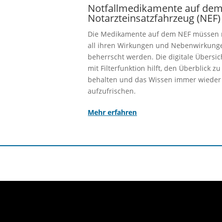
Notfallmedikamente auf de
Notarzteinsatzfahrzeug (NEF)
Die Medikamente auf dem NEF müssen 
all ihren Wirkungen und Nebenwirkung
beherrscht werden. Die digitale Übersic
mit Filterfunktion hilft, den Überblick zu
behalten und das Wissen immer wieder
aufzufrischen.
Mehr erfahren